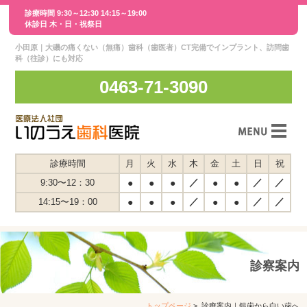
診療時間 9:30～12:30 14:15～19:00
休診日 木・日・祝祭日
小田原｜大磯の痛くない（無痛）歯科（歯医者）CT完備でインプラント、訪問歯
科（往診）にも対応
0463-71-3090
スタッフ紹介
診療時間
月
火
水
木
金
土
日
祝
／
／
／
9:30〜12：30
●
●
●
●
●
医院紹介
／
／
／
14:15〜19：00
●
●
●
●
●
交通案内
スタッフインタビュー
診察案内
診療案内
メディア紹介
トップページ
> 診療案内｜銀歯から白い歯へ