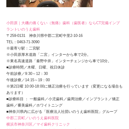
小田原｜大磯の痛くない（無痛）歯科（歯医者）ならCT完備インプ
ラントいのうえ歯科
〒259-0131 神奈川県中郡二宮町中里2-10-16
TEL：0463-71-3090
※最寄り駅：二宮駅
※小田原厚木道路「二宮」インターから車で2分。
※東名高速道路「秦野中井」インターチェンジから車で10分。
■診療時間／木曜、日曜、祝日休診
午前診療／9:30～12：30
午後診療／14:15～19：00
※第2日曜 10:00-18:00に矯正治療を行っています（変更になる場合も
あります）
■診療科目 ： 一般歯科／小児歯科／歯周治療／インプラント／矯正
歯科／審美歯科／ホワイトニング
■神奈川県内に広がる「医療法人社団いのうえ歯科医院」グループ
中郡二宮町／いのうえ歯科医院
横浜市神奈川区／マイ歯科クリニック