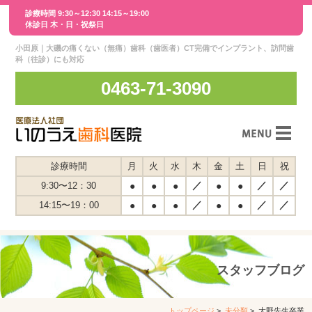
診療時間 9:30～12:30 14:15～19:00
休診日 木・日・祝祭日
小田原｜大磯の痛くない（無痛）歯科（歯医者）CT完備でインプラント、訪問歯
科（往診）にも対応
0463-71-3090
スタッフ紹介
診療時間
月
火
水
木
金
土
日
祝
／
／
／
9:30〜12：30
●
●
●
●
●
医院紹介
／
／
／
14:15〜19：00
●
●
●
●
●
交通案内
スタッフインタビュー
スタッフブログ
診療案内
メディア紹介
トップページ
>
未分類
> 大野先生卒業