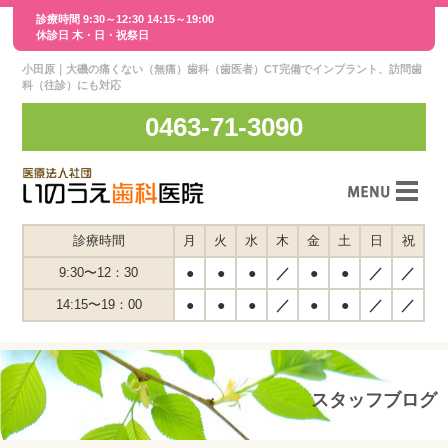
診療時間 9:30～12:30 14:15～19:00
休診日 木・日・祝祭日
小田原｜大磯の痛くない（無痛）歯科（歯医者）CT完備でインプラント、訪問歯
科（往診）にも対応
0463-71-3090
スタッフ紹介
診療時間
月
火
水
木
金
土
日
祝
医院紹介
9:30〜12：30
●
●
●
／
●
●
／
／
14:15〜19：00
●
●
●
／
●
●
／
／
交通案内
スタッフインタビュー
診療案内
スタッフブログ
メディア紹介