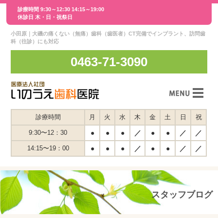
診療時間 9:30～12:30 14:15～19:00
休診日 木・日・祝祭日
小田原｜大磯の痛くない（無痛）歯科（歯医者）CT完備でインプラント、訪問歯
科（往診）にも対応
0463-71-3090
スタッフ紹介
診療時間
月
火
水
木
金
土
日
祝
医院紹介
9:30〜12：30
●
●
●
／
●
●
／
／
14:15〜19：00
●
●
●
／
●
●
／
／
交通案内
スタッフインタビュー
診療案内
スタッフブログ
メディア紹介