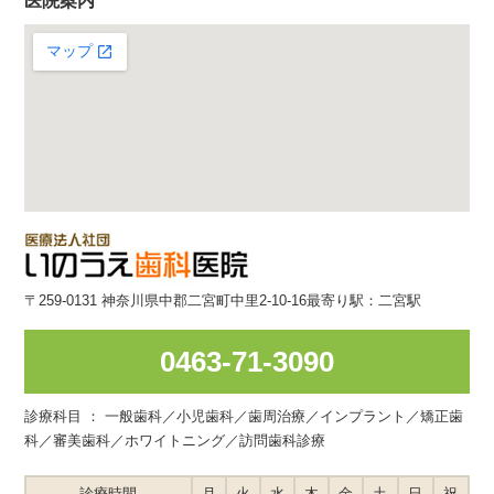
医院案内
〒259-0131 神奈川県中郡二宮町中里2-10-16
最寄り駅：二宮駅
0463-71-3090
診療科目 ： 一般歯科／小児歯科／歯周治療／インプラント／矯正歯
科／審美歯科／ホワイトニング／訪問歯科診療
診療時間
月
火
水
木
金
土
日
祝