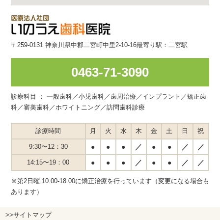
〒259-0131 神奈川県中郡二宮町中里2-10-16
最寄り駅：二宮駅
0463-71-3090
診療科目 ： 一般歯科／小児歯科／歯周治療／インプラント／矯正歯
科／審美歯科／ホワイトニング／訪問歯科診療
診療時間
月
火
水
木
金
土
日
祝
9:30〜12：30
●
●
●
／
●
●
／
／
14:15〜19：00
●
●
●
／
●
●
／
／
※第2日曜 10:00-18:00に矯正治療を行っています（変更になる場合も
あります）
>>サイトマップ