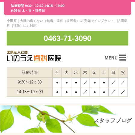
診療時間 9:30～12:30 14:15～19:00
休診日 木・日・祝祭日
小田原｜大磯の痛くない（無痛）歯科（歯医者）CT完備でインプラント、訪問歯
科（往診）にも対応
0463-71-3090
スタッフ紹介
診療時間
月
火
水
木
金
土
日
祝
医院紹介
9:30〜12：30
●
●
●
／
●
●
／
／
14:15〜19：00
●
●
●
／
●
●
／
／
交通案内
スタッフインタビュー
診療案内
スタッフブログ
メディア紹介