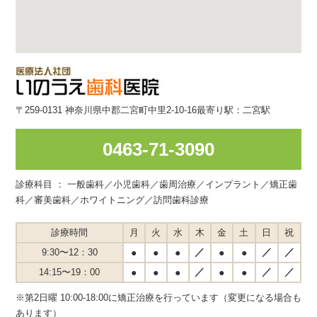
〒259-0131 神奈川県中郡二宮町中里2-10-16
最寄り駅：二宮駅
0463-71-3090
診療科目 ： 一般歯科／小児歯科／歯周治療／インプラント／矯正歯
科／審美歯科／ホワイトニング／訪問歯科診療
診療時間
月
火
水
木
金
土
日
祝
／
／
／
9:30〜12：30
●
●
●
●
●
／
／
／
14:15〜19：00
●
●
●
●
●
※第2日曜 10:00-18:00に矯正治療を行っています（変更になる場合も
あります）