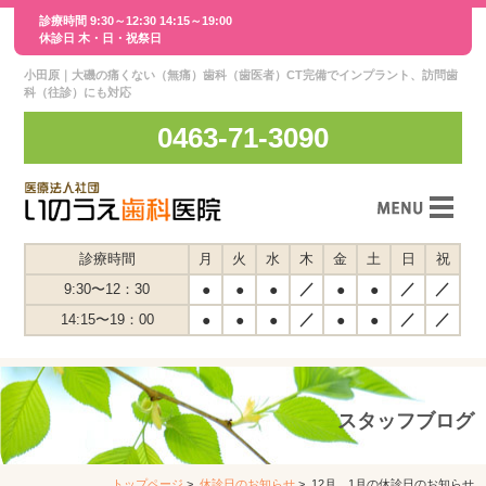
診療時間 9:30～12:30 14:15～19:00
休診日 木・日・祝祭日
小田原｜大磯の痛くない（無痛）歯科（歯医者）CT完備でインプラント、訪問歯
科（往診）にも対応
0463-71-3090
スタッフ紹介
診療時間
月
火
水
木
金
土
日
祝
／
／
／
9:30〜12：30
●
●
●
●
●
医院紹介
／
／
／
14:15〜19：00
●
●
●
●
●
交通案内
スタッフインタビュー
スタッフブログ
診療案内
メディア紹介
トップページ
>
休診日のお知らせ
> 12月、1月の休診日のお知らせ